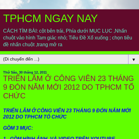
TPHCM NGAY NAY
CÁCH TÌM BÀI: cột bên trái, Phía dưới MỤC LỤC ,Nhấn
chuột vào hình Tam giác nhỏ; Tiêu Đề Xổ xuống ; chọn tiêu
đề nhấn chuột ,trang mở ra
▼
Thứ Sáu, 30 tháng 12, 2011
TRIỂN LÃM Ở CÔNG VIÊN 23 THÁNG
9 ĐÓN NĂM MỚI 2012 DO TPHCM TỔ
CHỨC
TRIỂN LÃM Ở CÔNG VIÊN 23 THÁNG 9 ĐÓN NĂM MỚI
2012 DO TPHCM TỔ CHỨC
GỒM 3 MỤC:
1 - GỒM HÌNH ẢNH VÀ VIDEO TRÊN YOUTUBE