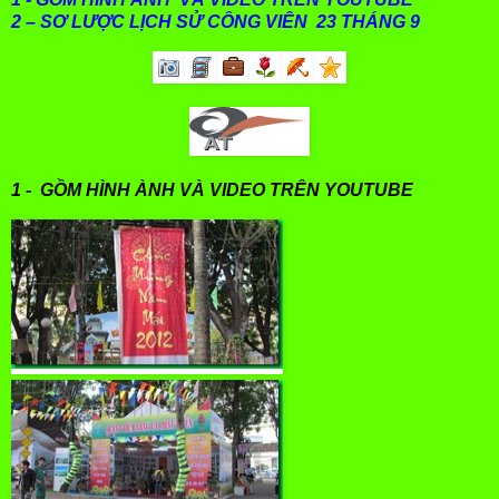
2 – SƠ LƯỢC LỊCH SỬ CÔNG VIÊN 23 THÁNG 9
1 - GỒM HÌNH ÀNH VÀ VIDEO TRÊN YOUTUBE