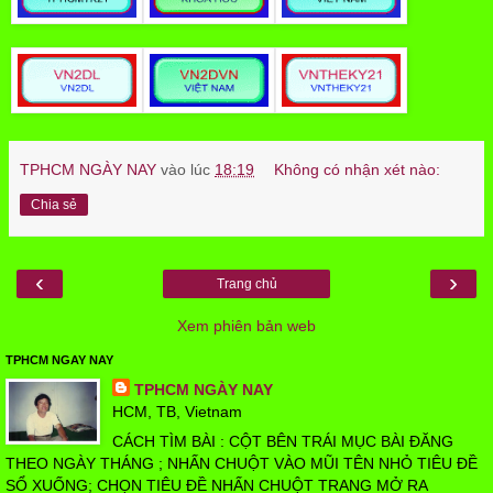
TPHCM NGÀY NAY
vào lúc
18:19
Không có nhận xét nào:
Chia sẻ
‹
›
Trang chủ
Xem phiên bản web
TPHCM NGAY NAY
TPHCM NGÀY NAY
HCM, TB, Vietnam
CÁCH TÌM BÀI : CỘT BÊN TRÁI MỤC BÀI ĐĂNG
THEO NGÀY THÁNG ; NHẤN CHUỘT VÀO MŨI TÊN NHỎ TIÊU ĐỀ
SỔ XUỐNG; CHỌN TIÊU ĐỀ NHẤN CHUỘT TRANG MỞ RA