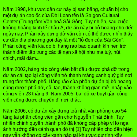
Năm 1998, khu vực dân cư này bị san bằng, chuẩn bị cho
một dự án cao ốc của Đài Loan tên là Saigon Cultural
Center (Trung tâm Văn hoá Sài Gòn). Tuy nhiên, sau cuộc
khủng hoảng kinh tế châu Á, dự án này bị bỏ hoang cho đến
ngày nay. Phần xây dựng dở vẫn còn có thể được nhìn thấy,
cư dân địa phương gọi đây là một "lỗ đen của Sài Gòn".
Phần công viên kia do bị hàng rào bao quanh kín nên trở
thành điểm tập trung các tệ nạn xã hội như ma tuý, hút
chích, mãi dâm...
Năm 2002, hàng rào công viên bắt đầu được phá dỡ trong
dự án cải tạo lại công viên trở thành mảng xanh quý giá nơi
trung tâm thành phố. Hàng rào của phần dự án bị bỏ hoang
cũng được phá dỡ, cải tạo, thành không gian mở, nhập vào
công viên 23 tháng 9. Năm 2005, bãi đỗ xe buýt gần công
viên cũng được chuyển đi nơi khác.
Năm 2006, có dự án xây dựng toà nhà văn phòng cao 54
tầng tại phần công viên gần chợ Nguyễn Thái Bình. Tuy
nhiên chính quyền thành phố đã không cấp phép vì lo ngại
ảnh hưởng đến cảnh quan đô thị.[1] Tuy nhiên cho đến hiện
nay vẫn không có cây xanh nào tại khu vực dự tính xây