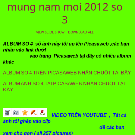
mung nam moi 2012 so
3
VIEW SLIDE SHOW
DOWNLOAD ALL
ALBUM SO 4 số ảnh này tôi up lên Picasaweb ,các bạn
nhấn vào link dướI
vào trang Picasaweb tạI đây có nhiều album
khác
ALBUM SO 4 TRÊN PICASAWEB NHẤN CHUỘT TẠI ĐÂY
ALBUM ANH SO 4 TAI PICASAWEB NHẤN CHUỘT TẠI
ĐÂY
VIDEO TRÊN YOUTUBE , Tất cả
ảnh tôi ghép vào clip
để các bạn
xem cho gọn ( all 257 pictures)