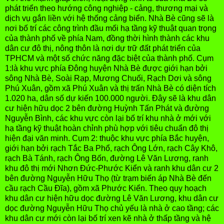
phát triển theo hướng công nghiệp - cảng, thương mại và
dịch vụ gắn liền với hệ thống cảng biển. Nhà Bè cũng sẽ là
nơi bố trí các công trình đầu mối hạ tầng kỹ thuật quan trọng
của thành phố về phía Nam, đồng thời hình thành các khu
dân cư đô thị, nông thôn là nơi dự trữ đất phát triển của
TPHCM và một số chức năng đặc biệt của thành phố. Cụm
1:là khu vực phía Đông huyện Nhà Bè được giới hạn bởi
sông Nhà Bè, Soài Rạp, Mương Chuối, Rạch Dơi và sông
Phú Xuân, gồm xã Phú Xuân và thị trấn Nhà Bè có diện tích
1.020 ha, dân số dự kiến 100.000 người. Đây sẽ là khu dân
cư hiện hữu dọc 2 bên đường Huỳnh Tấn Phát và đường
Nguyễn Bình, các khu vực còn lại bố trí khu nhà ở mới với
hạ tầng kỹ thuật hoàn chỉnh phù hợp với tiêu chuẩn đô thị
hiện đại văn minh. Cụm 2: thuộc khu vực phía Bắc huyện,
giới hạn bởi rạch Tắc Ba Phổ, rạch Ông Lớn, rạch Cây Khô,
rạch Bà Tánh, rạch Ông Bốn, đường Lê Văn Lương, ranh
khu đô thị mới Nhơn Đức-Phước Kiển và ranh khu dân cư 2
bên đường Nguyễn Hữu Thọ (từ trạm biến áp Nhà Bè đến
cầu rạch Cầu Đĩa), gồm xã Phước Kiển. Theo quy hoạch
khu dân cư hiện hữu dọc đường Lê Văn Lương, khu dân cư
dọc đường Nguyễn Hữu Thọ chủ yếu là nhà ở cao tầng; các
khu dân cư mới còn lại bố trí xen kẽ nhà ở thấp tầng và hệ