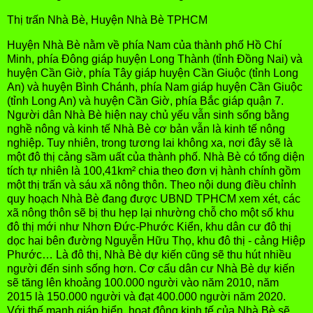
Thị trấn Nhà Bè, Huyện Nhà Bè TPHCM
Huyện Nhà Bè nằm về phía Nam của thành phố Hồ Chí
Minh, phía Đông giáp huyện Long Thành (tỉnh Đồng Nai) và
huyện Cần Giờ, phía Tây giáp huyện Cần Giuộc (tỉnh Long
An) và huyện Bình Chánh, phía Nam giáp huyện Cần Giuộc
(tỉnh Long An) và huyện Cần Giờ, phía Bắc giáp quận 7.
Người dân Nhà Bè hiện nay chủ yếu vẫn sinh sống bằng
nghề nông và kinh tế Nhà Bè cơ bản vẫn là kinh tế nông
nghiệp. Tuy nhiên, trong tương lai không xa, nơi đây sẽ là
một đô thị cảng sầm uất của thành phố. Nhà Bè có tổng diện
tích tự nhiên là 100,41km² chia theo đơn vị hành chính gồm
một thị trấn và sáu xã nông thôn. Theo nội dung điều chỉnh
quy hoạch Nhà Bè đang được UBND TPHCM xem xét, các
xã nông thôn sẽ bị thu hẹp lại nhường chỗ cho một số khu
đô thị mới như Nhơn Đức-Phước Kiển, khu dân cư đô thị
dọc hai bên đường Nguyễn Hữu Thọ, khu đô thị - cảng Hiệp
Phước… Là đô thị, Nhà Bè dự kiến cũng sẽ thu hút nhiều
người đến sinh sống hơn. Cơ cấu dân cư Nhà Bè dự kiến
sẽ tăng lên khoảng 100.000 người vào năm 2010, năm
2015 là 150.000 người và đạt 400.000 người năm 2020.
Với thế mạnh giáp biển, hoạt động kinh tế của Nhà Bè sẽ