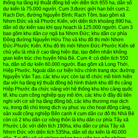
thống hạ tầng kỹ thuật đồng bộ với diện tích 655 ha, dân số
dự kiến là 75.000 người. Cụm 3:được giới hạn bởi cụm 2,
Rạch Dơi, đường Nguyễn Bình; Rạch Tôm, bao gồm xã
Nhơn Đức và xã Phước Kiển, với diện tích khoảng 890 ha,
dân số dự kiến sau khi quy hoạch là 125.000 người. Cụm 3
bao gồm khu dân cư ngã ba Nhơn Đức; khu dân cư phía
Đông đường Nguyễn Hữu Thọ và khu đô thị mới Nhơn
Đức-Phước Kiển. Khu đô thị mới Nhơn Đức-Phước Kiển sẽ
chủ yếu là nhà ở cao tầng hiện đại, tạo điểm nhấn không
gian kiến trúc cho huyện Nhà Bè. Cụm 4: có diện tích 550
ha, dân số dự kiến 60.000 người. Bao gồm xã Long Thới,
Hiệp Phước. Ngoài dân cư hiện hữu chỉnh trang dọc đường
Nguyễn Văn Tạo, các khu vực còn lại tổ chức mô hình hiện
đại với hạ tầng kỹ thuật đồng bộ hình thành khu đô thị cảng
Hiệp Phước đa chức năng với hệ thống khu kho cảng quốc
tế, khu cụm công nghiệp quy mô lớn, các khu ở đầy đủ tiện
nghi với cơ sở hạ tầng đồng bộ, các khu thương mại dịch
vụ, trong đó chú trọng dịch vụ phục vụ cho hoạt động cảng,
sản xuất công nghiệp Bên cạnh 4 cụm dân cư đô thị Nhà Bè
còn có 2 khu dân cư nông thôn là khu dân cư phía Tây xã
Phước Lộc với diện tích 190ha, khu dân cư phía Tây xã
Nhơn Đức với diện tích 535ha, dân số dự kiến là 40.000