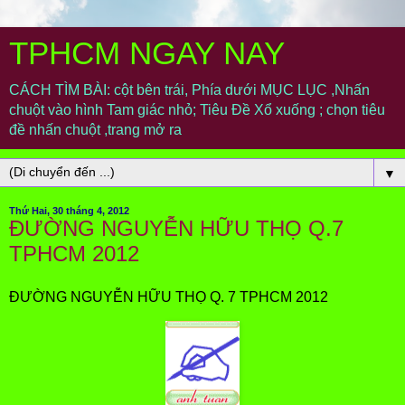
TPHCM NGAY NAY
CÁCH TÌM BÀI: cột bên trái, Phía dưới MỤC LỤC ,Nhấn
chuột vào hình Tam giác nhỏ; Tiêu Đề Xổ xuống ; chọn tiêu
đề nhấn chuột ,trang mở ra
▼
Thứ Hai, 30 tháng 4, 2012
ĐƯỜNG NGUYỄN HỮU THỌ Q.7
TPHCM 2012
ĐƯỜNG NGUYỄN HỮU THỌ Q. 7 TPHCM 2012